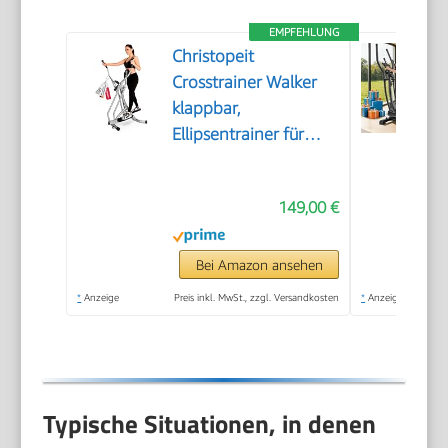
EMPFEHLUNG
Christopeit
Crosstrainer Walker
klappbar,
Ellipsentrainer für
Zuhause, bis 100kg,
LCD-Computer,
149,00 €
Platzsparend,
Kompakt, leise,
Gelenkschonend,
Bei Amazon ansehen
extra Bauchpolster
*
Anzeige
Preis inkl. MwSt., zzgl. Versandkosten
*
Anzeige
Typische Situationen, in denen