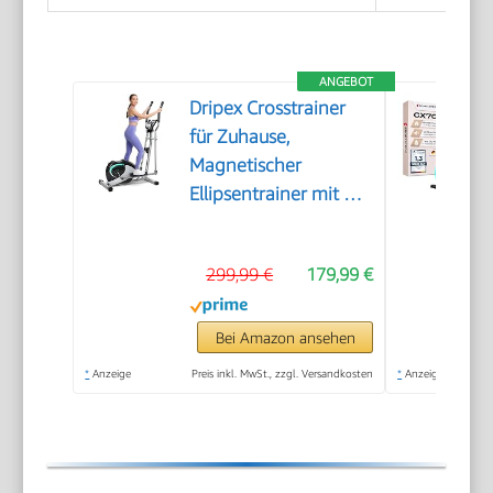
ANGEBOT
Dripex Crosstrainer
für Zuhause,
Magnetischer
Ellipsentrainer mit 16
Widerstandsstufen, 6
KG Schwungmasse,
299,99 €
179,99 €
Leises Indoor-
Trainingsgerät, LCD-
Monitor, Pulssensor,
Bei Amazon ansehen
bis 120 KG (Grün)
*
Anzeige
Preis inkl. MwSt., zzgl. Versandkosten
*
Anzeige