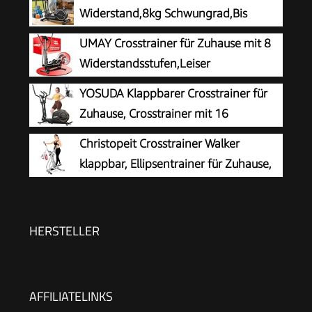
Widerstand,8kg Schwungrad,Bis
150kg
UMAY Crosstrainer für Zuhause mit 8
Widerstandsstufen,Leiser
YOSUDA ​​Klappbarer Crosstrainer für
Zuhause, Crosstrainer mit 16
Widerstandsstufen, Ultraleiser für
Christopeit Crosstrainer Walker
Cardio, LCD-Display & Transportrollen
klappbar, Ellipsentrainer für Zuhause,
bis 100kg, LCD-Computer,
Platzsparend, Kompakt, leise, Gelenkschonend,
extra Bauchpolster
HERSTELLER
AFFILIATELINKS