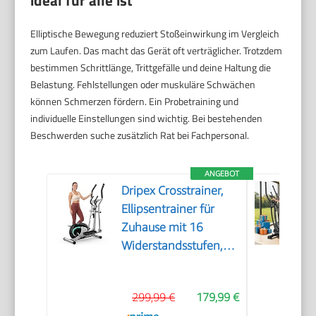
Elliptische Bewegung reduziert Stoßeinwirkung im Vergleich
zum Laufen. Das macht das Gerät oft verträglicher. Trotzdem
bestimmen Schrittlänge, Trittgefälle und deine Haltung die
Belastung. Fehlstellungen oder muskuläre Schwächen
können Schmerzen fördern. Ein Probetraining und
individuelle Einstellungen sind wichtig. Bei bestehenden
Beschwerden suche zusätzlich Rat bei Fachpersonal.
ANGEBOT
Dripex Crosstrainer,
Ellipsentrainer für
Zuhause mit 16
Widerstandsstufen,
leiser und sanfter
magnetischer
299,99 €
179,99 €
Crosstrainer mit 6 kg