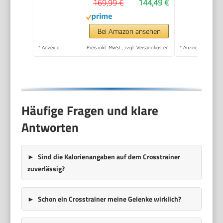
169,99 €
144,49 €
Display, Pulsmessung,
Heimfitness Elliptical
Stepper (Silber,
Bei Amazon ansehen
Bluetooth Monitor)
*
Anzeige
Preis inkl. MwSt., zzgl. Versandkosten
*
Anzeige
Häufige Fragen und klare
Antworten
Sind die Kalorienangaben auf dem Crosstrainer
zuverlässig?
Schon ein Crosstrainer meine Gelenke wirklich?