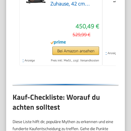
Zuhause, 42 cm
Schrittlänge,
Ultraleiser
450,49 €
Ellipsentrainer mit
Magnetwiderstand,
529,99 €
16
Widerstandsstufen,
Bei Amazon ansehen
*
Anzeige
Bluetooth, App &
*
Anzeige
Preis inkl. MwSt., zzgl. Versandkosten
Pulssensor, bis 150 kg
Kauf-Checkliste: Worauf du
achten solltest
Diese Liste hilft dir, populäre Mythen zu erkennen und eine
fundierte Kaufentscheidung zu treffen. Gehe die Punkte