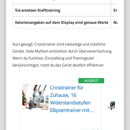
Sie ersetzen Krafttraining
Ergänzen 
Kalorienangaben auf dem Display sind genaue Werte
Nur grob
Kurz gesagt: Crosstrainer sind vielseitige und nützliche
Geräte. Viele Mythen entstehen durch Übervereinfachung.
Wenn du Funktion, Einstellung und Trainingsziel
berücksichtigst, nutzt du das Gerät deutlich effektiver.
ANGEBOT
Crosstrainer für
Zuhause, 16
Widerstandsstufen
Ellipsentrainer mit
Bluetooth APP-
Connect und LCD-