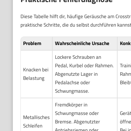
Diese Tabelle hilft dir, häufige Geräusche am Crosst
praktische Schritte, die du selbst durchführen kannst
Problem
Wahrscheinliche Ursache
Konk
Lockere Schrauben an
Pedal, Kurbel oder Rahmen.
Train
Knacken bei
Abgenutzte Lager in
Rahm
Belastung
Pedalachse oder
Bleib
Schwungmasse.
Fremdkörper in
Schwungmasse oder
Gerät
Metallisches
Bremse. Abgenutzter
öffn
Schleifen
Antriebsriemen oder
Bei i