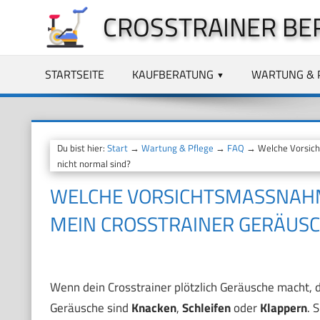
Zum
CROSSTRAINER BE
Inhalt
springen
STARTSEITE
KAUFBERATUNG
WARTUNG & 
Du bist hier:
Start
→
Wartung & Pflege
→
FAQ
→ Welche Vorsicht
nicht normal sind?
WELCHE VORSICHTSMASSNAHME
EIN CROSSTRAINER GERÄUSCH
Wenn dein Crosstrainer plötzlich Geräusche macht, di
Geräusche sind
Knacken
,
Schleifen
oder
Klappern
. 