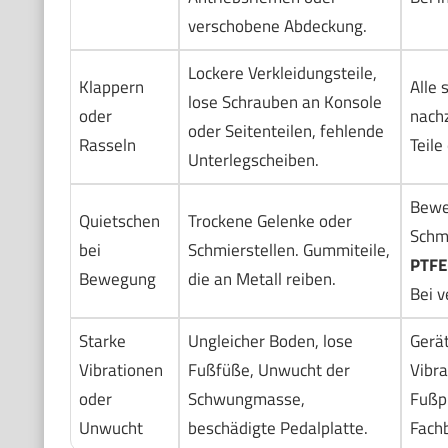
verschobene Abdeckung.
Lockere Verkleidungsteile,
Klappern
Alle 
lose Schrauben an Konsole
oder
nachz
oder Seitenteilen, fehlende
Rasseln
Teile
Unterlegscheiben.
Bewe
Quietschen
Trockene Gelenke oder
Schm
bei
Schmierstellen. Gummiteile,
PTFE
Bewegung
die an Metall reiben.
Bei v
Starke
Ungleicher Boden, lose
Gerät
Vibrationen
Fußfüße, Unwucht der
Vibr
oder
Schwungmasse,
Fußpl
Unwucht
beschädigte Pedalplatte.
Fachb