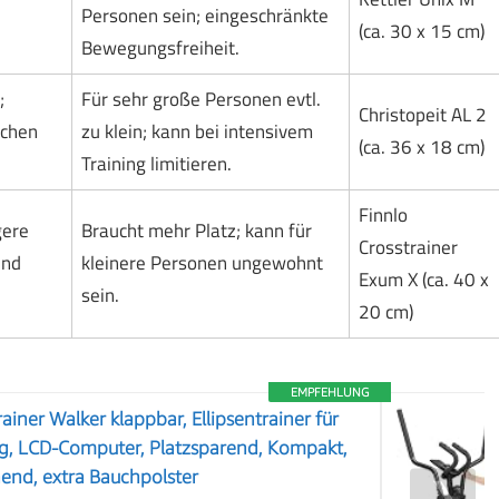
Personen sein; eingeschränkte
(ca. 30 x 15 cm)
Bewegungsfreiheit.
;
Für sehr große Personen evtl.
Christopeit AL 2
schen
zu klein; kann bei intensivem
(ca. 36 x 18 cm)
Training limitieren.
Finnlo
gere
Braucht mehr Platz; kann für
Crosstrainer
und
kleinere Personen ungewohnt
Exum X (ca. 40 x
sein.
20 cm)
EMPFEHLUNG
rainer Walker klappbar, Ellipsentrainer für
kg, LCD-Computer, Platzsparend, Kompakt,
nend, extra Bauchpolster
❯