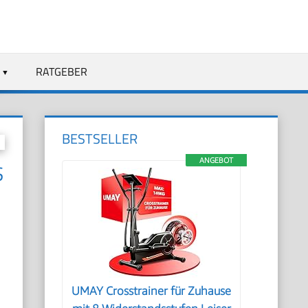
RATGEBER
BESTSELLER
ANGEBOT
C
UMAY Crosstrainer für Zuhause