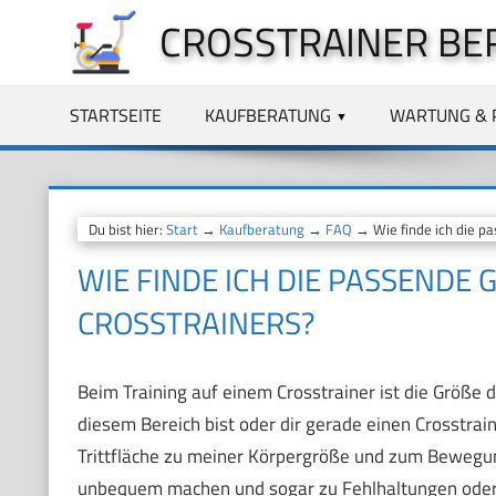
Zum
CROSSTRAINER BE
Inhalt
springen
STARTSEITE
KAUFBERATUNG
WARTUNG & 
Du bist hier:
Start
→
Kaufberatung
→
FAQ
→ Wie finde ich die pa
WIE FINDE ICH DIE PASSENDE G
ROSSTRAINERS?
Beim Training auf einem Crosstrainer ist die Größe d
diesem Bereich bist oder dir gerade einen Crosstrain
Trittfläche zu meiner Körpergröße und zum Bewegung
unbequem machen und sogar zu Fehlhaltungen oder M