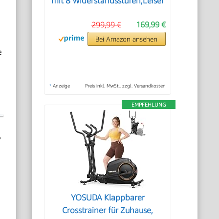
mit 8 Widerstandsstufen,Leiser
299,99 €
169,99 €
Bei Amazon ansehen
e
*
Anzeige
Preis inkl. MwSt., zzgl. Versandkosten
EMPFEHLUNG
r
YOSUDA ​​Klappbarer
Crosstrainer für Zuhause,