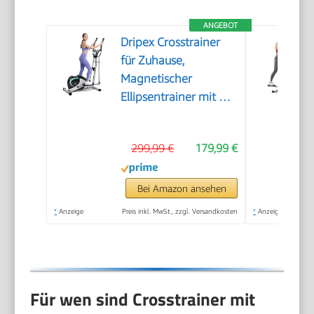
ANGEBOT
Dripex Crosstrainer
für Zuhause,
Magnetischer
Ellipsentrainer mit 16
Widerstandsstufen, 6
KG Schwungmasse,
299,99 €
179,99 €
Leises Indoor-
Trainingsgerät, LCD-
Monitor, Pulssensor,
Bei Amazon ansehen
bis 120 KG (Grün)
*
Anzeige
Preis inkl. MwSt., zzgl. Versandkosten
*
Anzeige
Für wen sind Crosstrainer mit