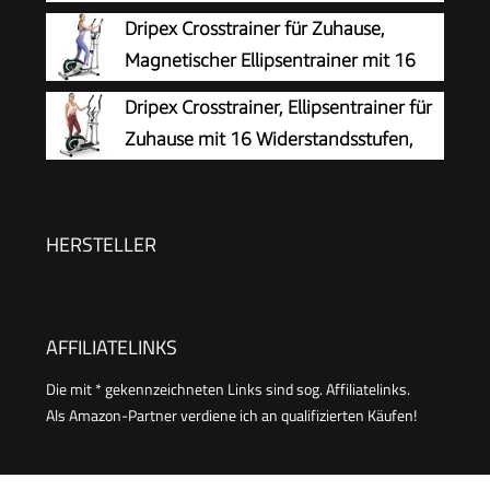
Schwungmasse | Ellipsentrainer bis
Dripex Crosstrainer für Zuhause,
120kg mit 24 Widerstandstufen | Innovative LED
Magnetischer Ellipsentrainer mit 16
Technologie | Bluetooth, App-Steuerung &
Widerstandsstufen, 6 KG
Dripex Crosstrainer, Ellipsentrainer für
Pulssensor
Schwungmasse, Leises Indoor-Trainingsgerät,
Zuhause mit 16 Widerstandsstufen,
LCD-Monitor, Pulssensor, bis 120 KG (Grün)
leiser und sanfter magnetischer
Crosstrainer mit 6 kg Schwungrad, LCD-Monitor
und Pulsmessung
HERSTELLER
AFFILIATELINKS
Die mit * gekennzeichneten Links sind sog. Affiliatelinks.
Als Amazon-Partner verdiene ich an qualifizierten Käufen!