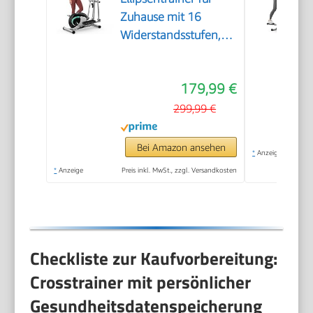
Zuhause mit 16
Widerstandsstufen,
leiser und sanfter
magnetischer
179,99 €
Crosstrainer mit 6 kg
Schwungrad, LCD-
299,99 €
Monitor und
Pulsmessung
Bei Amazon ansehen
*
Anzeige
*
Anzeige
Preis inkl. MwSt., zzgl. Versandkosten
Checkliste zur Kaufvorbereitung:
Crosstrainer mit persönlicher
Gesundheitsdatenspeicherung