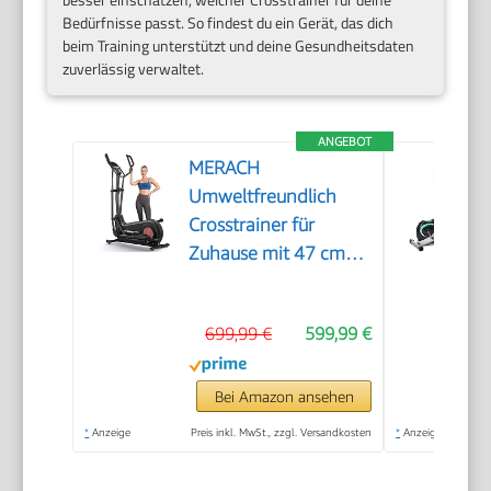
Bedürfnisse passt. So findest du ein Gerät, das dich
beim Training unterstützt und deine Gesundheitsdaten
zuverlässig verwaltet.
ANGEBOT
MERACH
Umweltfreundlich
Crosstrainer für
Zuhause mit 47 cm
Schrittlänge,
Ultraleise
699,99 €
599,99 €
Selbstgenerierender
Ellipsentrainer mit
Magnetwiderstand,
Bei Amazon ansehen
16 Stufen,
*
Anzeige
Preis inkl. MwSt., zzgl. Versandkosten
*
Anzeige
Kompatibel mit
Eigener App, bis