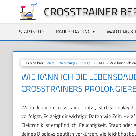
Zum
CROSSTRAINER BE
Inhalt
springen
STARTSEITE
KAUFBERATUNG
WARTUNG & 
Du bist hier:
Start
→
Wartung & Pflege
→
FAQ
→ Wie kann ich die
WIE KANN ICH DIE LEBENSDAU
CROSSTRAINERS PROLONGIER
Wenn du einen Crosstrainer nutzt, ist das Display die
verfolgst. Es zeigt dir wichtige Daten wie Zeit, Her
Elektronik ist empfindlich. Feuchtigkeit, Staub o
deines Displays deutlich verkürzen. Vielleicht hast du