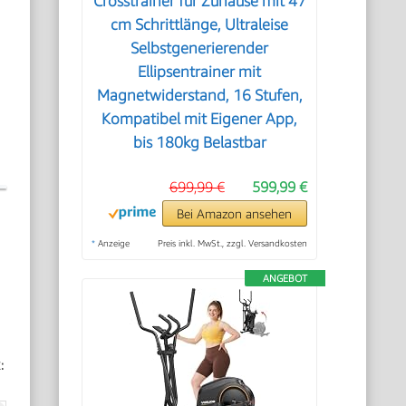
Crosstrainer für Zuhause mit 47
cm Schrittlänge, Ultraleise
Selbstgenerierender
Ellipsentrainer mit
Magnetwiderstand, 16 Stufen,
Kompatibel mit Eigener App,
bis 180kg Belastbar
699,99 €
599,99 €
Bei Amazon ansehen
*
Anzeige
Preis inkl. MwSt., zzgl. Versandkosten
ANGEBOT
: