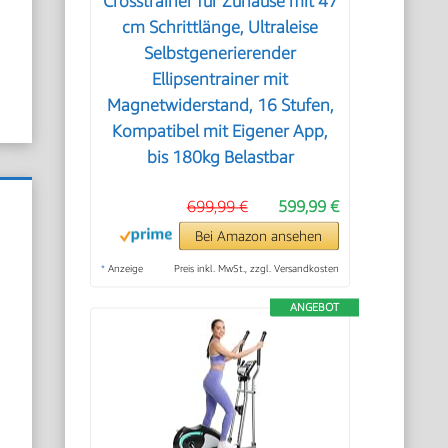
Crosstrainer für Zuhause mit 47
cm Schrittlänge, Ultraleise
Selbstgenerierender
Ellipsentrainer mit
Magnetwiderstand, 16 Stufen,
Kompatibel mit Eigener App,
bis 180kg Belastbar
699,99 €
599,99 €
Bei Amazon ansehen
*
Anzeige
Preis inkl. MwSt., zzgl. Versandkosten
ANGEBOT