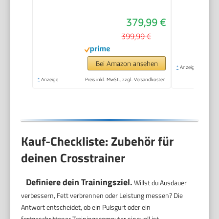
Kinomap App, 42cm
379,99 €
Schrittlänge &
Pulsmesser, Leises
399,99 €
Magnetbremssystem,
80% Vormontiert, bis
Bei Amazon ansehen
*
Anzeige
150kg Belastbarkeit
*
Anzeige
Preis inkl. MwSt., zzgl. Versandkosten
Kauf-Checkliste: Zubehör für
deinen Crosstrainer
Definiere dein Trainingsziel.
Willst du Ausdauer
verbessern, Fett verbrennen oder Leistung messen? Die
Antwort entscheidet, ob ein Pulsgurt oder ein
fortgeschrittener Trainingscomputer sinnvoll ist.