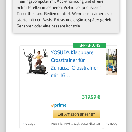
Trainingscomputer mit App-Anbindung und offene
Schnittstellen investieren. Vielnutzer priorisieren
Robustheit und Bedienkomfort. Wenn du unsicher bist:
starte mit den Basis-Extras und ergänze später gezielt
Sensoren oder eine bessere Konsole.
EMPFEHLUNG
YOSUDA ​​Klappbarer
Crosstrainer für
Zuhause, Crosstrainer
mit 16
Widerstandsstufen,
Ultraleiser für Cardio,
319,99 €
LCD-Display &
Transportrollen
Bei Amazon ansehen
*
Anzeige
Preis inkl. MwSt., zzgl. Versandkosten
*
Anzeige