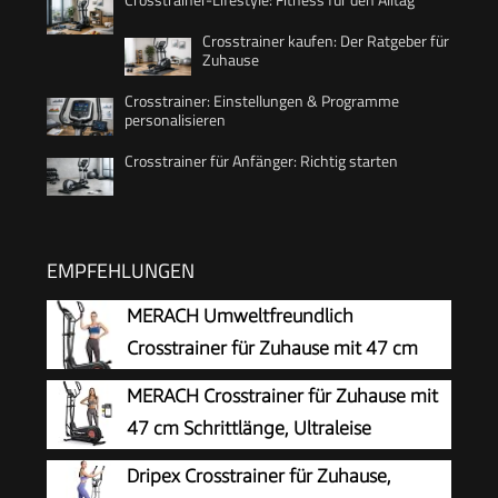
Crosstrainer kaufen: Der Ratgeber für
Zuhause
Crosstrainer: Einstellungen & Programme
personalisieren
Crosstrainer für Anfänger: Richtig starten
EMPFEHLUNGEN
MERACH Umweltfreundlich
Crosstrainer für Zuhause mit 47 cm
Schrittlänge, Ultraleise
MERACH Crosstrainer für Zuhause mit
Selbstgenerierender Ellipsentrainer mit
47 cm Schrittlänge, Ultraleise
Magnetwiderstand, 16 Stufen, Kompatibel mit
Ellipsentrainer mit Magnetwiderstand,
Dripex Crosstrainer für Zuhause,
Eigener App, bis 180kg Belastbar
8 Widerstandsstufen, für Effektives