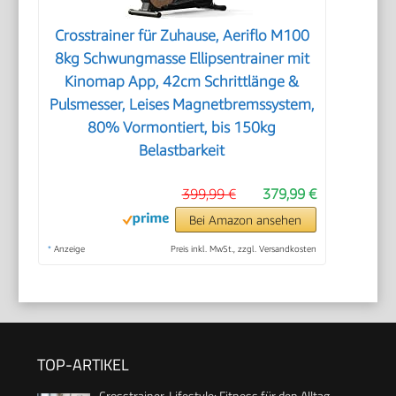
Crosstrainer für Zuhause, Aeriflo M100
8kg Schwungmasse Ellipsentrainer mit
Kinomap App, 42cm Schrittlänge &
Pulsmesser, Leises Magnetbremssystem,
80% Vormontiert, bis 150kg
Belastbarkeit
399,99 €
379,99 €
Bei Amazon ansehen
*
Anzeige
Preis inkl. MwSt., zzgl. Versandkosten
TOP-ARTIKEL
Crosstrainer-Lifestyle: Fitness für den Alltag