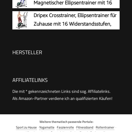
Magnetischer Ellipsentrainer mit 16
Ausdauertraining, Eigener App, Belastbar Bis
Widerstandsstufen, 6 KG
Dripex Crosstrainer, Ellipsentrainer für
180 kg
Schwungmasse, Leises Indoor-Trainingsgerät,
Zuhause mit 16 Widerstandsstufen,
LCD-Monitor, Pulssensor, bis 120 KG (Grün)
leiser und sanfter magnetischer
Crosstrainer mit 6 kg Schwungrad, LCD-Monitor
und Pulsmessung
HERSTELLER
AFFILIATELINKS
Die mit * gekennzeichneten Links sind sog. Affiliatelinks.
Als Amazon-Partner verdiene ich an qualifizierten Käufen!
Weitere thematisch passende Portale:
Sport zu Hause
·
Yogamatte
·
Faszienrolle
·
Fitnessband
·
Rollentrainer
·