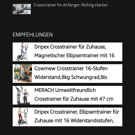
Crosstrainer für Anfänger: Richtig starten
EMPFEHLUNGEN
Dripex Crosstrainer für Zuhause,
Magnetischer Ellipsentrainer mit 16
Widerstandsstufen, 6 KG
Cowmew Crosstrainer 16-Stufen
Schwungmasse, Leises Indoor-Trainingsgerät,
Widerstand,8kg Schwungrad,Bis
LCD-Monitor, Pulssensor, bis 120 KG (Grün)
150kg
MERACH Umweltfreundlich
Crosstrainer für Zuhause mit 47 cm
Schrittlänge, Ultraleise
Dripex Crosstrainer, Ellipsentrainer für
Selbstgenerierender Ellipsentrainer mit
Zuhause mit 16 Widerstandsstufen,
Magnetwiderstand, 16 Stufen, Kompatibel mit
leiser und sanfter magnetischer
Eigener App, bis 180kg Belastbar