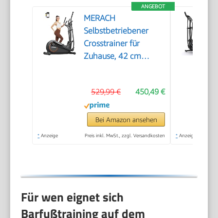
ANGEBOT
MERACH
Selbstbetriebener
Crosstrainer für
Zuhause, 42 cm
Schrittlänge,
Ultraleiser
529,99 €
450,49 €
Ellipsentrainer mit
Magnetwiderstand,
16
Bei Amazon ansehen
Widerstandsstufen,
*
Anzeige
Preis inkl. MwSt., zzgl. Versandkosten
*
Anzeige
Bluetooth, App &
Pulssensor, bis 150 kg
Für wen eignet sich
Barfußtraining auf dem