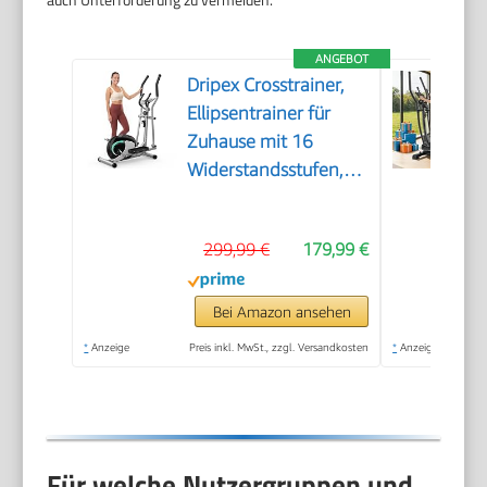
ANGEBOT
Dripex Crosstrainer,
Ellipsentrainer für
Zuhause mit 16
Widerstandsstufen,
leiser und sanfter
magnetischer
299,99 €
179,99 €
Crosstrainer mit 6 kg
Schwungrad, LCD-
Monitor und
Bei Amazon ansehen
Pulsmessung
*
Anzeige
Preis inkl. MwSt., zzgl. Versandkosten
*
Anzeige
Für welche Nutzergruppen und