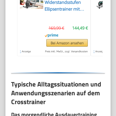
Widerstandsstufen
Ellipsentrainer mit
Bluetooth APP-
Connect und LCD-
169,99 €
144,49 €
Display, Pulsmessung,
Heimfitness Elliptical
Stepper (Silber,
Bei Amazon ansehen
Bluetooth Monitor)
*
Anzeige
Preis inkl. MwSt., zzgl. Versandkosten
*
Anzeige
Typische Alltagssituationen und
Anwendungsszenarien auf dem
Crosstrainer
Das morgendliche Ausdauertraining