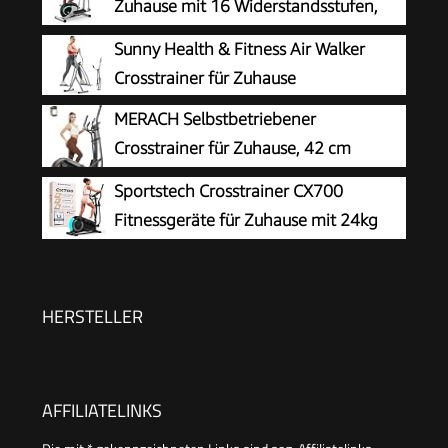
Zuhause mit 16 Widerstandsstufen,
leiser und sanfter magnetischer
Sunny Health & Fitness Air Walker
Crosstrainer mit 6 kg Schwungrad, LCD-Monitor
Crosstrainer für Zuhause
und Pulsmessung
MERACH Selbstbetriebener
Crosstrainer für Zuhause, 42 cm
Schrittlänge, Ultraleiser Ellipsentrainer
Sportstech Crosstrainer CX700
mit Magnetwiderstand, 16 Widerstandsstufen,
Fitnessgeräte für Zuhause mit 24kg
Bluetooth, App & Pulssensor, bis 150 kg
Schwungmasse | Ellipsentrainer bis
120kg mit 24 Widerstandstufen | Innovative LED
Technologie | Bluetooth, App-Steuerung &
HERSTELLER
Pulssensor
AFFILIATELINKS