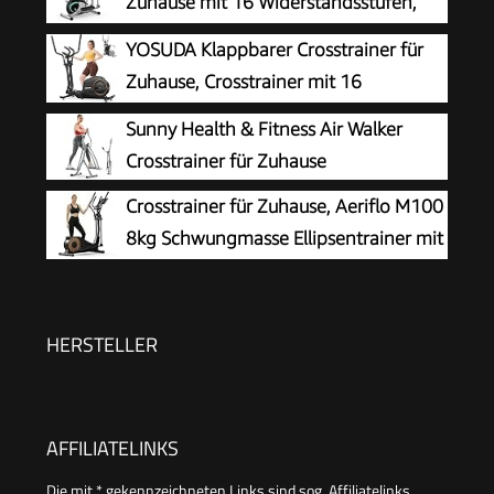
Zuhause mit 16 Widerstandsstufen,
leiser und sanfter magnetischer
YOSUDA ​​Klappbarer Crosstrainer für
Crosstrainer mit 6 kg Schwungrad, LCD-Monitor
Zuhause, Crosstrainer mit 16
und Pulsmessung
Widerstandsstufen, Ultraleiser für
Sunny Health & Fitness Air Walker
Cardio, LCD-Display & Transportrollen
Crosstrainer für Zuhause
Crosstrainer für Zuhause, Aeriflo M100
8kg Schwungmasse Ellipsentrainer mit
Kinomap App, 42cm Schrittlänge &
Pulsmesser, Leises Magnetbremssystem, 80%
Vormontiert, bis 150kg Belastbarkeit
HERSTELLER
AFFILIATELINKS
Die mit * gekennzeichneten Links sind sog. Affiliatelinks.