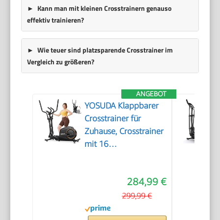
Kann man mit kleinen Crosstrainern genauso
effektiv trainieren?
Wie teuer sind platzsparende Crosstrainer im
Vergleich zu größeren?
ANGEBOT
YOSUDA ​​Klappbarer
Crosstrainer für
Zuhause, Crosstrainer
mit 16
Widerstandsstufen,
Ultraleiser für Cardio,
284,99 €
LCD-Display &
Transportrollen
299,99 €