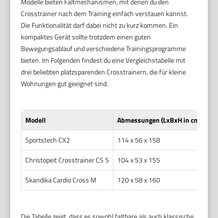
Modelle bieten Faltmechanismen, mit denen du den
Crosstrainer nach dem Training einfach verstauen kannst.
Die Funktionalität darf dabei nicht zu kurz kommen. Ein
kompaktes Gerät sollte trotzdem einen guten
Bewegungsablauf und verschiedene Trainingsprogramme
bieten. Im Folgenden findest du eine Vergleichstabelle mit
drei beliebten platzsparenden Crosstrainern, die für kleine
Wohnungen gut geeignet sind.
Modell
Abmessungen (LxBxH in cm)
Fa
Sportstech CX2
114 x 56 x 158
Ne
Christopeit Crosstrainer CS 5
104 x 53 x 155
Ja
Skandika Cardio Cross M
120 x 58 x 160
Ne
Die Tabelle zeigt, dass es sowohl faltbare als auch klassische