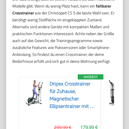
Modelle gibt. Wenn du wenig Platz hast, kann ein
faltbarer
Crosstrainer
wie der Christopeit CS 5 die beste Wahl sein. Er
benötigt wenig Stellfläche im eingeklappten Zustand.
Alternativ sind andere Geräte mit kompakten Maßen und
praktischen Funktionen interessant. Achte neben der Größe
auch auf das Gewicht, die Trainingsprogramme sowie
zusätzliche Features wie Pulssensoren oder Smartphone-
Anbindung. So findest du einen Crosstrainer, der deine
Bedürfnisse erfüllt und sich gut in deine Wohnung einfügt.
ANGEBOT
Dripex Crosstrainer
für Zuhause,
Magnetischer
Ellipsentrainer mit 16
Widerstandsstufen, 6
KG Schwungmasse,
299,99 €
179,99 €
Leises Indoor-