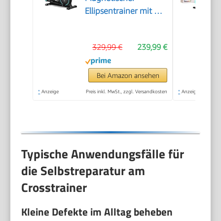
Ellipsentrainer mit 8
kg Schwungrad, leiser
und laufruhiger
329,99 €
239,99 €
Ellipsentrainer für
Zuhause, 16
Widerstandsstufen,
Bei Amazon ansehen
38 cm Schrittlänge,
*
Anzeige
Preis inkl. MwSt., zzgl. Versandkosten
*
Anzeige
LCD-Monitor (Blau)
Typische Anwendungsfälle für
die Selbstreparatur am
Crosstrainer
Kleine Defekte im Alltag beheben