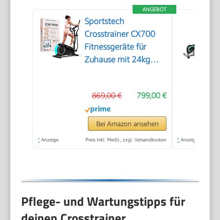
ANGEBOT
Sportstech
Crosstrainer CX700
Fitnessgeräte für
Zuhause mit 24kg
Schwungmasse |
Ellipsentrainer bis
869,00 €
799,00 €
120kg mit 24
Widerstandstufen |
Innovative LED
Bei Amazon ansehen
Technologie |
*
Anzeige
Preis inkl. MwSt., zzgl. Versandkosten
*
Anzeige
Bluetooth, App-
Steuerung &
Pulssensor
Pflege- und Wartungstipps für
deinen Crosstrainer