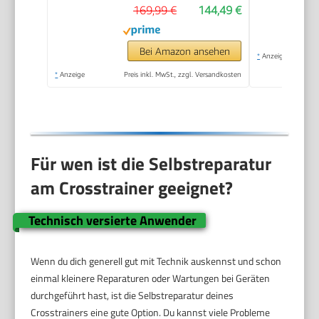
169,99 €
144,49 €
Display, Pulsmessung,
Heimfitness Elliptical
Stepper (Silber,
Bei Amazon ansehen
*
Anzeige
Bluetooth Monitor)
*
Anzeige
Preis inkl. MwSt., zzgl. Versandkosten
Für wen ist die Selbstreparatur
am Crosstrainer geeignet?
Technisch versierte Anwender
Wenn du dich generell gut mit Technik auskennst und schon
einmal kleinere Reparaturen oder Wartungen bei Geräten
durchgeführt hast, ist die Selbstreparatur deines
Crosstrainers eine gute Option. Du kannst viele Probleme