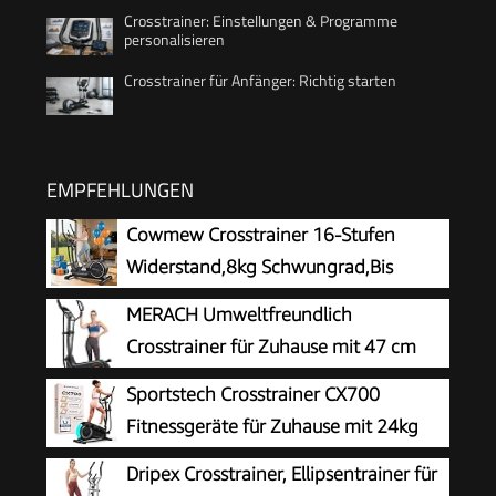
Crosstrainer: Einstellungen & Programme
personalisieren
Crosstrainer für Anfänger: Richtig starten
EMPFEHLUNGEN
Cowmew Crosstrainer 16-Stufen
Widerstand,8kg Schwungrad,Bis
150kg
MERACH Umweltfreundlich
Crosstrainer für Zuhause mit 47 cm
Schrittlänge, Ultraleise
Sportstech Crosstrainer CX700
Selbstgenerierender Ellipsentrainer mit
Fitnessgeräte für Zuhause mit 24kg
Magnetwiderstand, 16 Stufen, Kompatibel mit
Schwungmasse | Ellipsentrainer bis
Dripex Crosstrainer, Ellipsentrainer für
Eigener App, bis 180kg Belastbar
120kg mit 24 Widerstandstufen | Innovative LED