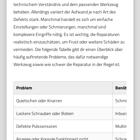
technischem Verständnis und dem passenden Werkzeug
beheben. Allerdings variiert der Aufwand je nach Art des
Defekts stark. Manchmal handelt es sich um einfache
Einstellungen oder Schmierungen, manchmal sind
komplexere Eingriffe nötig. Es ist wichtig, die Reparaturen
realistisch einzuschätzen, um Frust oder weitere Schäden zu
vermeiden. Die folgende Tabelle gibt dir einen Überblick über
häufig auftretende Probleme, das dafür notwendige
Werkzeug sowie wie schwer die Reparatur in der Regel ist.
Problem
Benötigte W
Quietschen oder Knarren
Schmieröl, S
Lockere Schrauben oder Bolzen
Inbusschlüss
Defekte Pulssensoren
Multimeter, 
Anzeige oder Konsole funktioniert nicht
Schraubenzieh