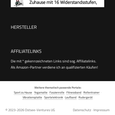
Zuhause mit 16 Widerstandsstufen,
Technologie | Bluetooth, App-Steuerung &
leiser und sanfter magnetischer
Pulssensor
Crosstrainer mit 6 kg Schwungrad, LCD-Monitor
und Pulsmessung
HERSTELLER
AFFILIATELINKS
Die mit * gekennzeichneten Links sind sog. Affiliatelinks.
Als Amazon-Partner verdiene ich an qualifizierten Käufen!
Weitere thematisch passende Portale:
Sport zu Hause
·
Yogamatte
·
Faszienrolle
·
Fitnessband
·
Rollentrainer
·
Vibrationsplatte
·
Sportelektronik
·
Laufband
·
Rudergerät
© 2023-2026
Ostsee-Ventures UG
Datenschutz
·
Impressum