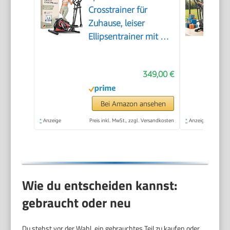
Crosstrainer für
Zuhause, leiser
Ellipsentrainer mit 8
Widerstandsstufen,
10 kg Schwungrad,
349,00 €
LCD Display,
Pulssensor bis 120 kg,
Fitnessgeräte für
Bei Amazon ansehen
Zuhause
*
Anzeige
Preis inkl. MwSt., zzgl. Versandkosten
*
Anzeige
Wie du entscheiden kannst:
gebraucht oder neu
Du stehst vor der Wahl, ein gebrauchtes Teil zu kaufen oder