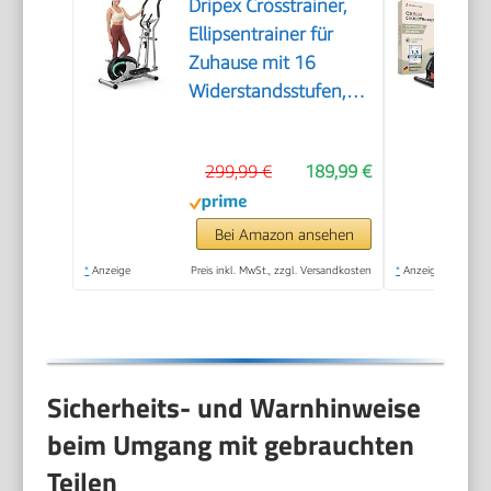
Dripex Crosstrainer,
Ellipsentrainer für
Zuhause mit 16
Widerstandsstufen,
leiser und sanfter
magnetischer
299,99 €
189,99 €
Crosstrainer mit 6 kg
Schwungrad, LCD-
Monitor und
Bei Amazon ansehen
Pulsmessung
*
Anzeige
Preis inkl. MwSt., zzgl. Versandkosten
*
Anzeige
Sicherheits- und Warnhinweise
beim Umgang mit gebrauchten
Teilen