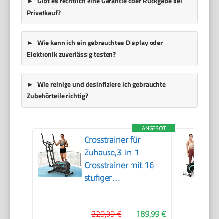
Gibt es rechtlich eine Garantie oder Rückgabe bei
Privatkauf?
Wie kann ich ein gebrauchtes Display oder
Elektronik zuverlässig testen?
Wie reinige und desinfiziere ich gebrauchte
Zubehörteile richtig?
ANGEBOT
Crosstrainer für
Zuhause,3-in-1-
Crosstrainer mit 16
stufiger
Widerstand,LCD
Monitor,
229,99 €
189,99 €
Wasserflaschen-und