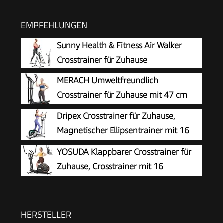
EMPFEHLUNGEN
Sunny Health & Fitness Air Walker
Crosstrainer für Zuhause
MERACH Umweltfreundlich
Crosstrainer für Zuhause mit 47 cm
Schrittlänge, Ultraleise
Dripex Crosstrainer für Zuhause,
Selbstgenerierender Ellipsentrainer mit
Magnetischer Ellipsentrainer mit 16
Magnetwiderstand, 16 Stufen, Kompatibel mit
Widerstandsstufen, 6 KG
YOSUDA ​​Klappbarer Crosstrainer für
Eigener App, bis 180kg Belastbar
Schwungmasse, Leises Indoor-Trainingsgerät,
Zuhause, Crosstrainer mit 16
LCD-Monitor, Pulssensor, bis 120 KG (Grün)
Widerstandsstufen, Ultraleiser für
Cardio, LCD-Display & Transportrollen
HERSTELLER