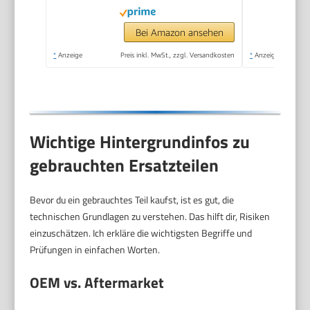
Gerätehalter, 6KG
Schwungrad,Belastbar
Bei Amazon ansehen
Bis 287LBS,Aerobic-
*
Anzeige
Preis inkl. MwSt., zzgl. Versandkosten
*
Anzeige
Ellipsentrainer
(Schwarz)
Wichtige Hintergrundinfos zu
gebrauchten Ersatzteilen
Bevor du ein gebrauchtes Teil kaufst, ist es gut, die
technischen Grundlagen zu verstehen. Das hilft dir, Risiken
einzuschätzen. Ich erkläre die wichtigsten Begriffe und
Prüfungen in einfachen Worten.
OEM vs. Aftermarket