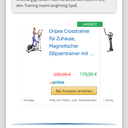
dein Training macht langfristig Spaß.
ANGEBOT
Dripex Crosstrainer
für Zuhause,
Magnetischer
Ellipsentrainer mit 16
Widerstandsstufen, 6
KG Schwungmasse,
299,99 €
179,99 €
Leises Indoor-
Trainingsgerät, LCD-
Monitor, Pulssensor,
Bei Amazon ansehen
bis 120 KG (Grün)
*
Anzeige
Preis inkl. MwSt., zzgl. Versandkosten
*
Anzeige