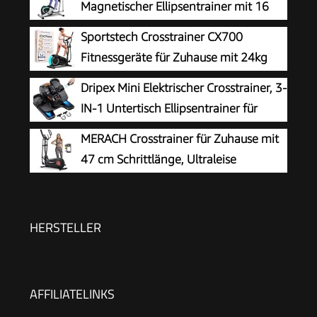
Magnetischer Ellipsentrainer mit 16
Widerstandsstufen, 6 KG
Sportstech Crosstrainer CX700
Schwungmasse, Leises Indoor-Trainingsgerät,
Fitnessgeräte für Zuhause mit 24kg
LCD-Monitor, Pulssensor, bis 120 KG (Grün)
Schwungmasse | Ellipsentrainer bis
Dripex Mini Elektrischer Crosstrainer, 3-
120kg mit 24 Widerstandstufen | Innovative LED
IN-1 Untertisch Ellipsentrainer für
Technologie | Bluetooth, App-Steuerung &
Zuhause, Beintrainer für Senioren, 16
MERACH Crosstrainer für Zuhause mit
Pulssensor
einstellabare Geschwindigkeits- und
47 cm Schrittlänge, Ultraleise
Widerstandsstufen, Komplett Montiert (Orange)
Ellipsentrainer mit Magnetwiderstand,
8 Widerstandsstufen, für Effektives
Ausdauertraining, Eigener App, Belastbar Bis
HERSTELLER
180 kg
AFFILIATELINKS