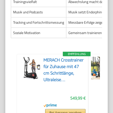
Trainingsvielfalt
Abwechslung macht das Traini
Musik und Podcasts
Musik setzt Endorphine frei u
Tracking und Fortschrittsmessung
Messbare Erfolge zeigen, das
Soziale Motivation
Gemeinsam trainieren oder si
EMPFEHLUNG
MERACH Crosstrainer
für Zuhause mit 47
cm Schrittlänge,
Ultraleise
Ellipsentrainer mit
Magnetwiderstand, 8
549,99 €
Widerstandsstufen,
für Effektives
Ausdauertraining,
Bei Amazon ansehen