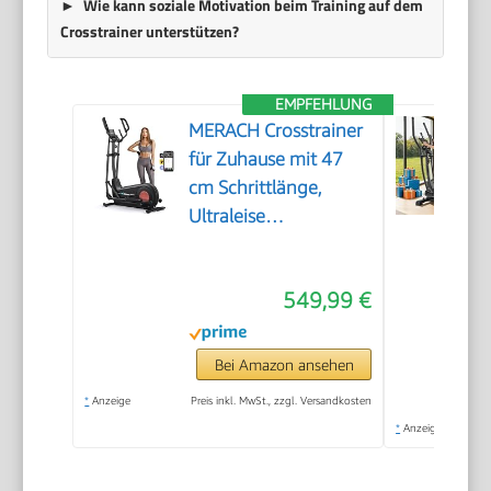
Wie kann soziale Motivation beim Training auf dem
Crosstrainer unterstützen?
EMPFEHLUNG
MERACH Crosstrainer
für Zuhause mit 47
cm Schrittlänge,
Ultraleise
Ellipsentrainer mit
Magnetwiderstand, 8
549,99 €
Widerstandsstufen,
für Effektives
Ausdauertraining,
Bei Amazon ansehen
Eigener App,
*
Anzeige
Preis inkl. MwSt., zzgl. Versandkosten
Belastbar Bis 180 kg
*
Anzeige