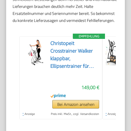
Lieferungen brauchen deutlich mehr Zeit. Halte
Ersatzteilnummer und Seriennummer bereit. So bekommst
du konkrete Lieferzusagen und vermeidest Fehllieferungen.
EMPFEHLUNG
Christopeit
Crosstrainer Walker
klappbar,
Ellipsentrainer für
Zuhause, bis 100kg,
LCD-Computer,
149,00 €
Platzsparend,
Kompakt, leise,
Gelenkschonend,
Bei Amazon ansehen
extra Bauchpolster
*
Anzeige
Preis inkl. MwSt., zzgl. Versandkosten
*
Anzeige