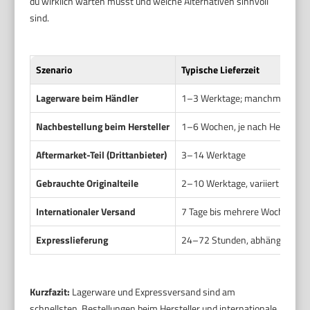
du wirklich warten musst und welche Alternativen sinnvoll
sind.
Szenario
Typische Lieferzeit
Lagerware beim Händler
1–3 Werktage; manchmal
sam
Nachbestellung beim Hersteller
1–6 Wochen, je nach Herstelle
Aftermarket-Teil (Drittanbieter)
3–14 Werktage
Gebrauchte Originalteile
2–10 Werktage, variiert stark
Internationaler Versand
7 Tage bis mehrere Wochen
Expresslieferung
24–72 Stunden, abhängig von V
Kurzfazit:
Lagerware und Expressversand sind am
schnellsten. Bestellungen beim Hersteller und internationale