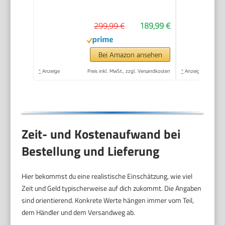
leiser und sanfter
magnetischer
299,99 €
189,99 €
Crosstrainer mit 6 kg
Schwungrad, LCD-
Monitor und
Bei Amazon ansehen
Pulsmessung
*
Anzeige
Preis inkl. MwSt., zzgl. Versandkosten
*
Anzeige
Zeit- und Kostenaufwand bei
Bestellung und Lieferung
Hier bekommst du eine realistische Einschätzung, wie viel
Zeit und Geld typischerweise auf dich zukommt. Die Angaben
sind orientierend. Konkrete Werte hängen immer vom Teil,
dem Händler und dem Versandweg ab.