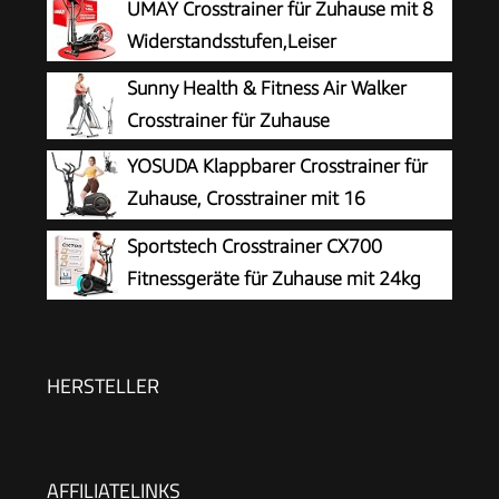
UMAY Crosstrainer für Zuhause mit 8
Widerstandsstufen,Leiser
Sunny Health & Fitness Air Walker
Crosstrainer für Zuhause
YOSUDA ​​Klappbarer Crosstrainer für
Zuhause, Crosstrainer mit 16
Widerstandsstufen, Ultraleiser für
Sportstech Crosstrainer CX700
Cardio, LCD-Display & Transportrollen
Fitnessgeräte für Zuhause mit 24kg
Schwungmasse | Ellipsentrainer bis
120kg mit 24 Widerstandstufen | Innovative LED
Technologie | Bluetooth, App-Steuerung &
HERSTELLER
Pulssensor
AFFILIATELINKS