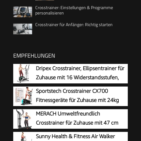
Crosstrainer: Einstellungen & Programme
personalisieren
Crosstrainer für Anfänger: Richtig starten
EMPFEHLUNGEN
Dripex Crosstrainer, Ellipsentrainer für
Zuhause mit 16 Widerstandsstufen,
leiser und sanfter magnetischer
Sportstech Crosstrainer CX700
Crosstrainer mit 6 kg Schwungrad, LCD-Monitor
Fitnessgeräte für Zuhause mit 24kg
und Pulsmessung
Schwungmasse | Ellipsentrainer bis
MERACH Umweltfreundlich
120kg mit 24 Widerstandstufen | Innovative LED
Crosstrainer für Zuhause mit 47 cm
Technologie | Bluetooth, App-Steuerung &
Schrittlänge, Ultraleise
Sunny Health & Fitness Air Walker
Pulssensor
Selbstgenerierender Ellipsentrainer mit