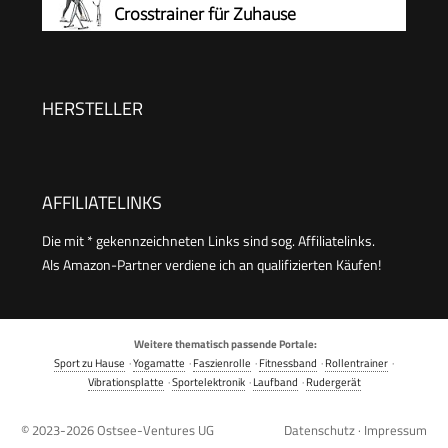
Crosstrainer für Zuhause
Magnetwiderstand, 16 Stufen, Kompatibel mit
Eigener App, bis 180kg Belastbar
HERSTELLER
AFFILIATELINKS
Die mit * gekennzeichneten Links sind sog. Affiliatelinks.
Als Amazon-Partner verdiene ich an qualifizierten Käufen!
Weitere thematisch passende Portale:
Sport zu Hause
·
Yogamatte
·
Faszienrolle
·
Fitnessband
·
Rollentrainer
·
Vibrationsplatte
·
Sportelektronik
·
Laufband
·
Rudergerät
© 2023-2026
Ostsee-Ventures UG
Datenschutz
·
Impressum