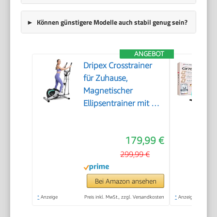
Können günstigere Modelle auch stabil genug sein?
ANGEBOT
Dripex Crosstrainer
für Zuhause,
Magnetischer
Ellipsentrainer mit 16
Widerstandsstufen, 6
KG Schwungmasse,
179,99 €
Leises Indoor-
Trainingsgerät, LCD-
299,99 €
Monitor, Pulssensor,
bis 120 KG (Grün)
Bei Amazon ansehen
*
Anzeige
Preis inkl. MwSt., zzgl. Versandkosten
*
Anzeige