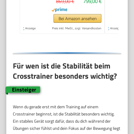
869,00 €
799,00 €
120kg mit 24
Widerstandstufen |
Innovative LED
Bei Amazon ansehen
Technologie |
*
Anzeige
Preis inkl. MwSt., zzgl. Versandkosten
*
Anzeige
Bluetooth, App-
Steuerung &
Pulssensor
Für wen ist die Stabilität beim
Crosstrainer besonders wichtig?
Einsteiger
Wenn du gerade erst mit dem Training auf einem
Crosstrainer beginnst, ist die Stabilität besonders wichtig.
Ein stabiles Gerät sorgt dafür, dass du dich während der
Übungen sicher fühlst und dein Fokus auf der Bewegung liegt