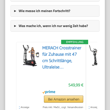
Wie messe ich meinen Fortschritt?
Was mache ich, wenn ich nur wenig Zeit habe?
EMPFEHLUNG
MERACH Crosstrainer
für Zuhause mit 47
cm Schrittlänge,
Ultraleise
Ellipsentrainer mit
Magnetwiderstand, 8
549,99 €
Widerstandsstufen,
für Effektives
Ausdauertraining,
Bei Amazon ansehen
Eigener App,
*
Anzeige
Preis inkl. MwSt., zzgl. Versandkosten
*
Anzeige