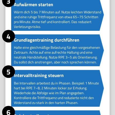
Aufwärmen starten
Wärm dich 5 bis 7 Minuten auf. Nutze leichten Widerstand
und eine ruhige Trittfrequenz von etwa 65–75 Schritten
pro Minute. Atme tief und kontrolliert. Das reduziert
Verletzungsrisiko.
Grundlagentraining durchführen
Halte eine gleichmäßige Belastung für den vorgesehenen
Zeitraum. Achte auf eine aufrechte Haltung und eine
neutrale Handstellung. Nutze RPE 3–5 als Orientierung.
Du sollst dich anstrengen, aber noch sprechen können.
Intervalltraining steuern
Bei Intervallen arbeitest du in Phasen. Beispiel: 1 Minute
hart bei RPE 7–8, 2 Minuten locker zur Erholung.
Wiederhole die Abfolge wie im Plan angegeben.
Kontrolliere die Trittfrequenz und reduzierte nicht den
Widerstand zu stark in den harten Phasen.