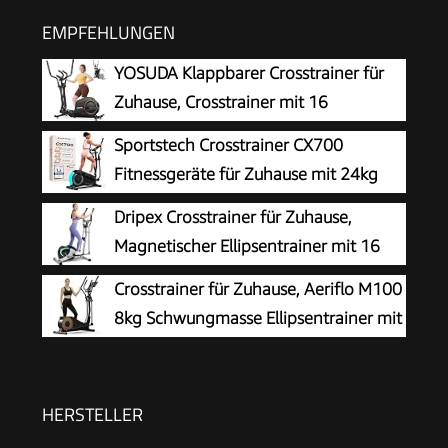
EMPFEHLUNGEN
YOSUDA ​​Klappbarer Crosstrainer für
Zuhause, Crosstrainer mit 16
Widerstandsstufen, Ultraleiser für
Sportstech Crosstrainer CX700
Cardio, LCD-Display & Transportrollen
Fitnessgeräte für Zuhause mit 24kg
Schwungmasse | Ellipsentrainer bis
Dripex Crosstrainer für Zuhause,
120kg mit 24 Widerstandstufen | Innovative LED
Magnetischer Ellipsentrainer mit 16
Technologie | Bluetooth, App-Steuerung &
Widerstandsstufen, 6 KG
Crosstrainer für Zuhause, Aeriflo M100
Pulssensor
Schwungmasse, Leises Indoor-Trainingsgerät,
8kg Schwungmasse Ellipsentrainer mit
LCD-Monitor, Pulssensor, bis 120 KG (Grün)
Kinomap App, 42cm Schrittlänge &
Pulsmesser, Leises Magnetbremssystem, 80%
Vormontiert, bis 150kg Belastbarkeit
HERSTELLER