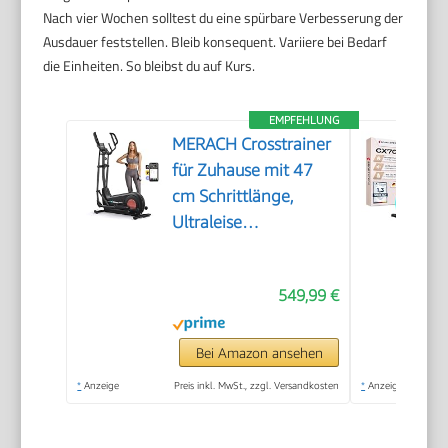
Nach vier Wochen solltest du eine spürbare Verbesserung der
Ausdauer feststellen. Bleib konsequent. Variiere bei Bedarf
die Einheiten. So bleibst du auf Kurs.
EMPFEHLUNG
MERACH Crosstrainer
für Zuhause mit 47
cm Schrittlänge,
Ultraleise
Ellipsentrainer mit
Magnetwiderstand, 8
549,99 €
Widerstandsstufen,
für Effektives
Ausdauertraining,
Bei Amazon ansehen
Eigener App,
*
Anzeige
Preis inkl. MwSt., zzgl. Versandkosten
*
Anzeige
Belastbar Bis 180 kg