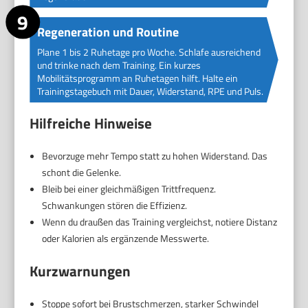
Regeneration und Routine
Plane 1 bis 2 Ruhetage pro Woche. Schlafe ausreichend
und trinke nach dem Training. Ein kurzes
Mobilitätsprogramm an Ruhetagen hilft. Halte ein
Trainingstagebuch mit Dauer, Widerstand, RPE und Puls.
Hilfreiche Hinweise
Bevorzuge mehr Tempo statt zu hohen Widerstand. Das
schont die Gelenke.
Bleib bei einer gleichmäßigen Trittfrequenz.
Schwankungen stören die Effizienz.
Wenn du draußen das Training vergleichst, notiere Distanz
oder Kalorien als ergänzende Messwerte.
Kurzwarnungen
Stoppe sofort bei Brustschmerzen, starker Schwindel