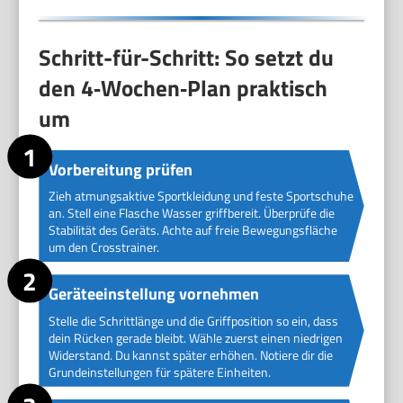
Schritt-für-Schritt: So setzt du
den 4‑Wochen‑Plan praktisch
um
Vorbereitung prüfen
Zieh atmungsaktive Sportkleidung und feste Sportschuhe
an. Stell eine Flasche Wasser griffbereit. Überprüfe die
Stabilität des Geräts. Achte auf freie Bewegungsfläche
um den Crosstrainer.
Geräteeinstellung vornehmen
Stelle die Schrittlänge und die Griffposition so ein, dass
dein Rücken gerade bleibt. Wähle zuerst einen niedrigen
Widerstand. Du kannst später erhöhen. Notiere dir die
Grundeinstellungen für spätere Einheiten.