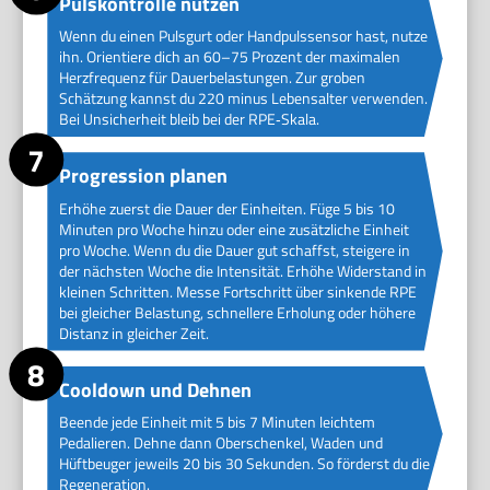
Pulskontrolle nutzen
Wenn du einen Pulsgurt oder Handpulssensor hast, nutze
ihn. Orientiere dich an 60–75 Prozent der maximalen
Herzfrequenz für Dauerbelastungen. Zur groben
Schätzung kannst du 220 minus Lebensalter verwenden.
Bei Unsicherheit bleib bei der RPE‑Skala.
Progression planen
Erhöhe zuerst die Dauer der Einheiten. Füge 5 bis 10
Minuten pro Woche hinzu oder eine zusätzliche Einheit
pro Woche. Wenn du die Dauer gut schaffst, steigere in
der nächsten Woche die Intensität. Erhöhe Widerstand in
kleinen Schritten. Messe Fortschritt über sinkende RPE
bei gleicher Belastung, schnellere Erholung oder höhere
Distanz in gleicher Zeit.
Cooldown und Dehnen
Beende jede Einheit mit 5 bis 7 Minuten leichtem
Pedalieren. Dehne dann Oberschenkel, Waden und
Hüftbeuger jeweils 20 bis 30 Sekunden. So förderst du die
Regeneration.