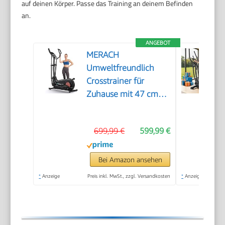
auf deinen Körper. Passe das Training an deinem Befinden
an.
ANGEBOT
MERACH
Umweltfreundlich
Crosstrainer für
Zuhause mit 47 cm
Schrittlänge,
Ultraleise
699,99 €
599,99 €
Selbstgenerierender
Ellipsentrainer mit
Magnetwiderstand,
Bei Amazon ansehen
16 Stufen,
*
Anzeige
Preis inkl. MwSt., zzgl. Versandkosten
*
Anzeige
Kompatibel mit
Eigener App, bis
180kg Belastbar