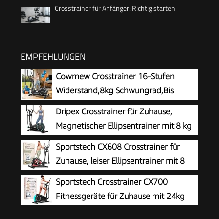
Crosstrainer für Anfänger: Richtig starten
EMPFEHLUNGEN
Cowmew Crosstrainer 16-Stufen
Widerstand,8kg Schwungrad,Bis
150kg
Dripex Crosstrainer für Zuhause,
Magnetischer Ellipsentrainer mit 8 kg
Schwungrad, leiser und laufruhiger
Sportstech CX608 Crosstrainer für
Ellipsentrainer für Zuhause, 16
Zuhause, leiser Ellipsentrainer mit 8
Widerstandsstufen, 38 cm Schrittlänge, LCD-
Widerstandsstufen, 10 kg Schwungrad,
Sportstech Crosstrainer CX700
Monitor (Blau)
LCD Display, Pulssensor bis 120 kg, Fitnessgeräte
Fitnessgeräte für Zuhause mit 24kg
für Zuhause
Schwungmasse | Ellipsentrainer bis