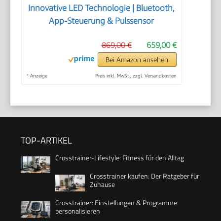
Innovative LED Technologie | Bluetooth,
App-Steuerung & Pulssensor
869,00 €
659,00 €
Bei Amazon ansehen
*
Anzeige
Preis inkl. MwSt., zzgl. Versandkosten
TOP-ARTIKEL
Crosstrainer-Lifestyle: Fitness für den Alltag
Crosstrainer kaufen: Der Ratgeber für
Zuhause
Crosstrainer: Einstellungen & Programme
personalisieren