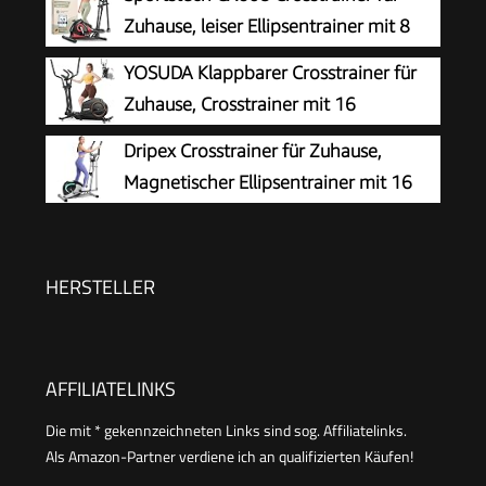
8 Widerstandsstufen, für Effektives
Zuhause, leiser Ellipsentrainer mit 8
Ausdauertraining, Eigener App, Belastbar Bis
Widerstandsstufen, 10 kg Schwungrad,
YOSUDA ​​Klappbarer Crosstrainer für
180 kg
LCD Display, Pulssensor bis 120 kg, Fitnessgeräte
Zuhause, Crosstrainer mit 16
für Zuhause
Widerstandsstufen, Ultraleiser für
Dripex Crosstrainer für Zuhause,
Cardio, LCD-Display & Transportrollen
Magnetischer Ellipsentrainer mit 16
Widerstandsstufen, 6 KG
Schwungmasse, Leises Indoor-Trainingsgerät,
LCD-Monitor, Pulssensor, bis 120 KG (Grün)
HERSTELLER
AFFILIATELINKS
Die mit * gekennzeichneten Links sind sog. Affiliatelinks.
Als Amazon-Partner verdiene ich an qualifizierten Käufen!