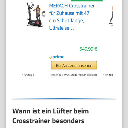
MERACH Crosstrainer
für Zuhause mit 47
cm Schrittlänge,
Ultraleise
Ellipsentrainer mit
Magnetwiderstand, 8
549,99 €
Widerstandsstufen,
für Effektives
Ausdauertraining,
Bei Amazon ansehen
Eigener App,
*
Anzeige
Preis inkl. MwSt., zzgl. Versandkosten
*
Anzeige
Belastbar Bis 180 kg
Wann ist ein Lüfter beim
Crosstrainer besonders