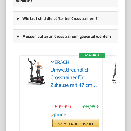
wirklich?
Wie laut sind die Lüfter bei Crosstrainern?
Müssen Lüfter an Crosstrainern gewartet werden?
ANGEBOT
MERACH
Umweltfreundlich
Crosstrainer für
Zuhause mit 47 cm
Schrittlänge,
Ultraleise
699,99 €
599,99 €
Selbstgenerierender
Ellipsentrainer mit
Magnetwiderstand,
Bei Amazon ansehen
16 Stufen,